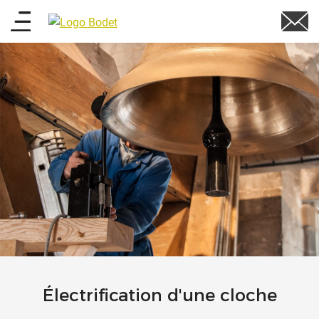
Aller
Main
au
contenu
menu
principal
Électrification d'une cloche